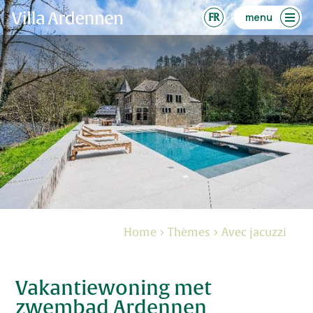
menu
Home
Thèmes
Avec jacuzzi
Vakantiewoning met
zwembad Ardennen