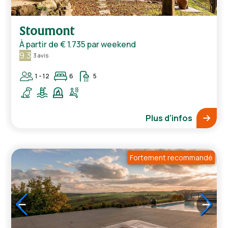
1
/
5
Stoumont
À partir de
€ 1.735
par weekend
9.3
3 avis
1 - 12
6
5
Plus d'infos
Fortement recommandé