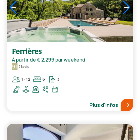
1
/
5
Ferrières
À partir de
€ 2.299
par weekend
9.1
71 avis
1 - 12
6
3
Plus d'infos