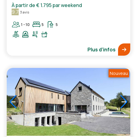
À partir de
€ 1.795
par weekend
9.7
3 avis
1 - 10
5
5
Plus d'infos
Nouveau
1
/
5