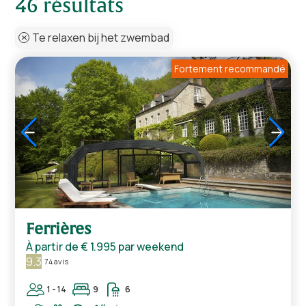
résultats
Te relaxen bij het zwembad
Fortement recommandé
1
/
5
Ferrières
À partir de
€ 1.995
par weekend
9.3
74 avis
1 - 14
9
6