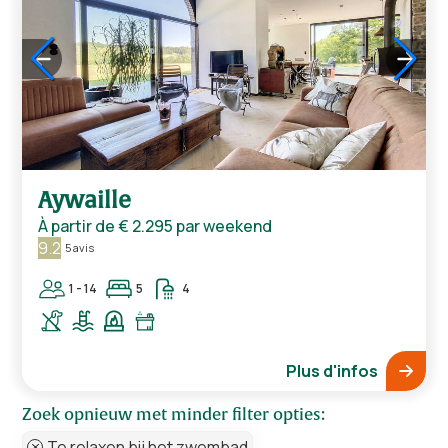
1
/
5
Aywaille
À partir de
€ 2.295
par weekend
9.2
5 avis
1 - 14
5
4
Plus d'infos
Zoek opnieuw met minder filter opties:
Te relaxen bij het zwembad