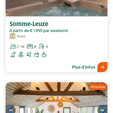
1
/
5
Somme-Leuze
À partir de
€ 1.895
par weekend
9.0
76 avis
1 - 14
6
5
Plus d'infos
Nouveau