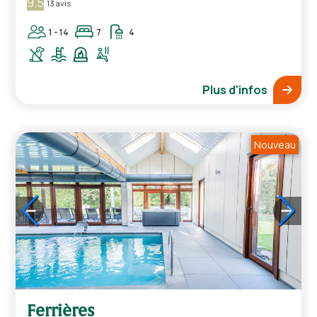
9.5
13 avis
1 - 14
7
4
Plus d'infos
Nouveau
1
/
5
Ferrières