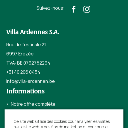
Suivez-nous:
Villa Ardennes S.A.
Rue de L'estinale 21
6997 Erezée
TVA: BE 0792752294
+31 40 206 0454
info@villa-ardennen.
be
Informations
Notre offre complète
Offres de dernière minute
Ce site web utilise des cookies pour analyser les visites
Réservations anticipées
sur le site web, à des fins de marketing et pour que le