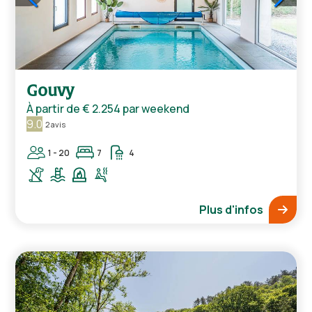
1
/
5
Gouvy
À partir de
€ 2.254
par weekend
9.0
2 avis
1 - 20
7
4
Plus d'infos