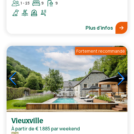
1 - 23
9
9
Plus d'infos
Fortement recommandé
1
/
5
Vieuxville
À partir de
€ 1.885
par weekend