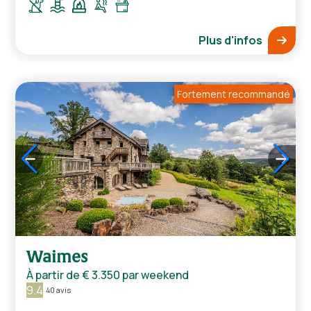
Plus d'infos
Fortement recommandé
1
/
5
Waimes
À partir de
€ 3.350
par weekend
9.4
40 avis