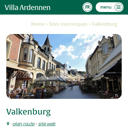
menu
Home
Sites touristiques
Valkenburg
Valkenburg
-
plan route
-
site web