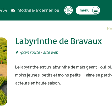
0454
info@villa-ardennen.be
menu
H
Labyrinthe de Bravaux
-
plan route
-
site web
Le labyrinthe est un labyrinthe de maïs géant - oui, pl
moins jeunes, petits et moins petits ! - aime se perd
acteurs en haute saison.