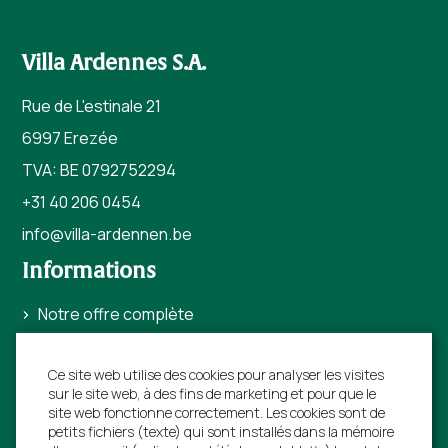
Villa Ardennes S.A.
Rue de L'estinale 21
6997 Erezée
TVA: BE 0792752294
+31 40 206 0454
info@villa-ardennen.
be
Informations
Notre offre complète
Offres de dernière minute
Ce site web utilise des cookies pour analyser les visites
Réservations anticipées
sur le site web, à des fins de marketing et pour que le
Sites touristiques
site web fonctionne correctement. Les cookies sont de
petits fichiers (texte) qui sont installés dans la mémoire
Pour les propriétaires