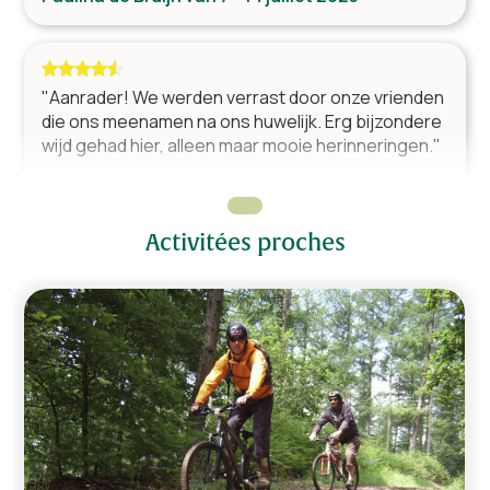
Coin salon
Cuisine
"Aanrader! We werden verrast door onze vrienden
Four
die ons meenamen na ons huwelijk. Erg bijzondere
Micro-ondes
wijd gehad hier, alleen maar mooie herinneringen."
Lave vaisselle
Familie Govaerts van 28 avril - 5 mai 2023
Frigo américain
Machine à café
Activitées proches
Bouilloire
Grille-pain
"Ideale villa voor grote groepen. We zijn hier met 8
gezinnen geweest en iedereen had zijn eigen
plekje. Fijne badkamers en de ligging was ook tof.
Espace détente
Familie van Kerkrade van 16 - 19 décembre 2022
Table de baby-foot
Télévision
Coin salon
"Aangenaam verblijf gehad met de hele familie, erg