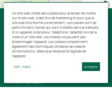
−
Ce site web utilise des cookies pour analyser les visites
Jardin et terrasse
"Het was een leuk en gezellig familieweekend."
sur le site web, à des fins de marketing et pour que le
Barbecue au charbon
Samen fietsen gehuurd (aanrader) en een leuke
site web fonctionne correctement. Les cookies sont de
Table de jardin avec chaises
petits fichiers (texte) qui sont installés dans la mémoire
toch gedaan. Warm en schoon huis.
d'un appareil (ordinateur, téléphone, tablette) lors de la
Suivez-nous:
Parasol
visite d'un site web. Les cookies ne peuvent pas
Familie Sedney van 3 - 10 janvier 2022
Terrasse
endommager l'appareil. Les cookies comprennent
également des techniques similaires de collecte
Terrasse couverte
d'informations, telles que l'empreinte digitale de
Chaises longues
Villa Ardennes S.A.
l'appareil.
Parking directement à la maison
"Super!!! Samen met de kleinkinderen een mooie
Rue de L'estinale 21
vakantie gehad. Aan alles is gedacht!´
Non, merci.
Accepter
6997 Erezée
Familie Stercks van 12 - 14 novembre 2021
Équipements d'affaires
TVA: BE 0792752294
Conférence
+31 40 206 0454
info@villa-ardennen.
be
Emplacement
"Twee mooie weken gehad met de hele groep.
Leuk ontvangst door de eigenaar die ons veel tips
Près d'une ville
Informations
heeft gegeven voor leuke activiteiten en
Près d'un supermarché