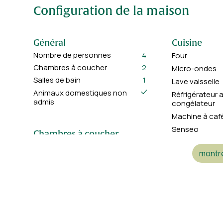
Les animaux ne sont pas autorisés dans cette propriété.
Configuration de la maison
Général
Cuisine
Nombre de personnes
4
Four
Chambres à coucher
2
Micro-ondes
Salles de bain
1
Lave vaisselle
Animaux domestiques non
Réfrigérateur 
admis
congélateur
Machine à caf
Senseo
Chambres à coucher
Bouilloire
2 lits simple
2
montre
Bien-être
Salles de bain
Jacuzzi
Douche, lavabo et toilette
1
Sauna
Living