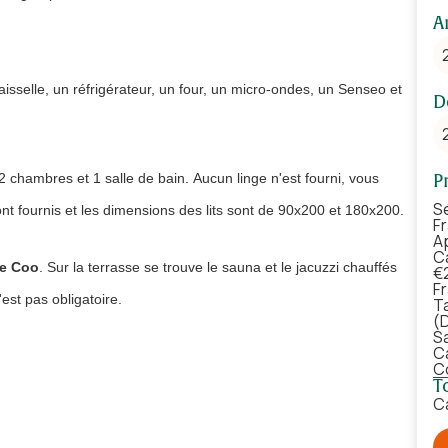
A
sselle, un réfrigérateur, un four, un micro-ondes, un Senseo et
D
e 2 chambres et 1 salle de bain. Aucun linge n'est fourni, vous
P
S
ont fournis et les dimensions des lits sont de 90x200 et 180x200.
F
A
Ca
de Coo
. Sur la terrasse se trouve le sauna et le jacuzzi chauffés
€
F
'est pas obligatoire.
T
(
S
C
C
la paix. Il est interdit d'organiser des fêtes d'étudiants, des
T
C
 villa.