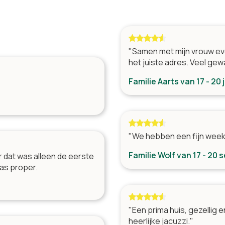
Jardin paysager
Emplacement
"Samen met mijn vrouw eve
Près d'une ville
het juiste adres. Veel gew
Près d'un supermarché
Familie Aarts van 17 - 20 
Rural
"We hebben een fijn week
Familie Wolf van 17 - 20
r dat was alleen de eerste
was proper.
"Een prima huis, gezellig 
heerlijke jacuzzi."