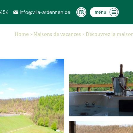
0454
info@villa-ardennen.be
menu
Home
Maisons de vacances
Découvrez la maison