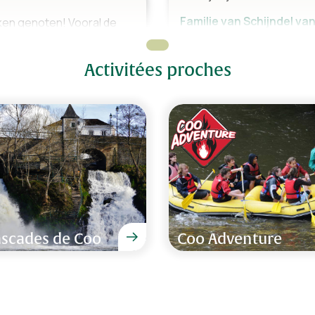
Familie van Schijndel van
ken genoten! Vooral de
m dit te boeken."
Activitées proches
"Leuke midweek gehad in di
omgeving en veel mooie n
Familie van Dyck van 15 -
evallen, we komen zeker
ascades de Coo
Coo Adventure