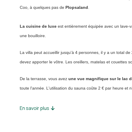
Coo, à quelques pas de
Plopsaland
.
La cuisine de luxe
est entièrement équipée avec un lave-vai
une bouilloire.
La villa peut accueillir jusqu'à 4 personnes, il y a un total d
devez apporter le vôtre. Les oreillers, matelas et couettes s
De la terrasse, vous avez
une vue magnifique sur le lac 
toute l'année. L'utilisation du sauna coûte 2 € par heure et n
En savoir plus
La villa n'est pas louée à des groupes de jeunes en raison de 
enterrements de vie de jeune fille et des beuveries dans cette