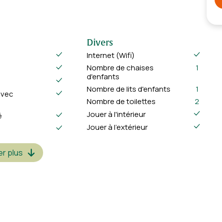
Divers
Internet (Wifi)
Nombre de chaises
1
d'enfants
Nombre de lits d'enfants
1
avec
Nombre de toilettes
2
Jouer à l'intérieur
é
Jouer à l'extérieur
r plus
Jardin et terrasse
Barbecue au charbon
Table de jardin avec chaises
Terrasse
Parking directement à la
maison