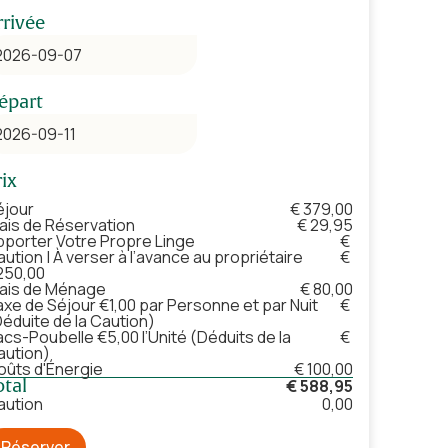
rrivée
épart
rix
éjour
€ 379,00
rais de Réservation
€ 29,95
pporter Votre Propre Linge
€
ution | À verser à l’avance au propriétaire
€
250,00
rais de Ménage
€ 80,00
axe de Séjour €1,00 par Personne et par Nuit
€
Déduite de la Caution)
acs-Poubelle €5,00 l’Unité (Déduits de la
€
aution)
oûts d'Énergie
€ 100,00
otal
€ 588,95
aution
0,00
Réserver