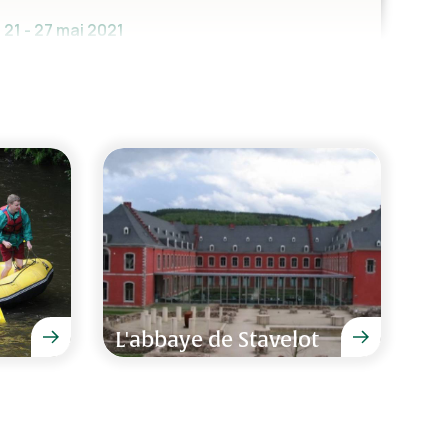
 21 - 27 mai 2021
t huisje, veel leuke dingen te doen in de
atuur!
 19 février 2021
L'abbaye de Stavelot