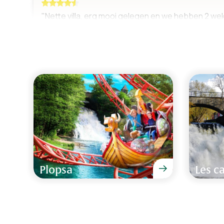
"Nette villa, erg mooi gelegen en we hebben 2 we
omgeving en de natuur waren voor ons de reden o
Familie Doel van 2 - 16 juillet 2021
"Weekendje weg met de kinderen was erg goed b
eens terug.
Familie van Goolen van 16 - 18 avril 2021
Plopsa
Les c