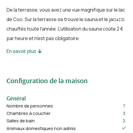
De la terrasse, vous avez une vue magnifique sur le lac
de Coo. Sur la terrasse se trouve le sauna et le jacuzzi
chauffés toute l'année. L'utilisation du sauna coûte 2 €
par heure et n'est pas obligatoire.
En savoir plus
Cette maison n'est pas louée à des groupes de jeunes
en raison de la paix. Il est interdit d'organiser des fêtes
d'étudiants, des enterrements de vie de jeune fille et
Configuration de la maison
des beuveries dans cette villa.
Les animaux ne sont pas autorisés dans cette
Général
propriété.
Nombre de personnes
7
Chambres à coucher
3
Salles de bain
2
Animaux domestiques non admis