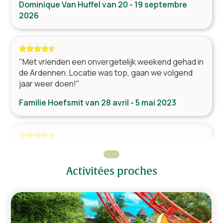
Dominique Van Huffel van 20 - 19 septembre
Micro-ondes
2026
Réfrigérateur avec congélateur
Senseo
Bouilloire
"Met vrienden een onvergetelijk weekend gehad in
Mélangeur
de Ardennen. Locatie was top, gaan we volgend
jaar weer doen!"
Bien-être
Familie Hoefsmit van 28 avril - 5 mai 2023
Jacuzzi
Divers
"Heerlijk weekje gehad!!! De vakantie hadden we al
Internet (Wifi)
2x moeten uitstellen vanwege Covid. Erg goed
Nombre de chaises d'enfants
1
Activitées proches
bevallen, complimenten!
Nombre de lits d'enfants
1
Nombre de toilettes
Familie Hoekstra van 8 - 15 juillet 2022
2
Jouer à l'intérieur
Jouer à l'extérieur