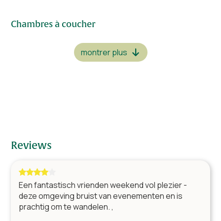
Chambres à coucher
2 lits simple
1
1 lit double
1
montrer plus
1 lit double & 1 lit simple
1
Salles de bain
Douche, lavabo et toilette
1
Douche, bain, lavabo et toilette
1
Reviews
Living
Télévision par câble
Table (s) avec chaises
Een fantastisch vrienden weekend vol plezier -
deze omgeving bruist van evenementen en is
Cuisine
prachtig om te wandelen. ,
Four