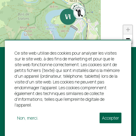
"Leuk weekendje gehad, schoon huisje en de
+
ligging is ook erg mooi! Veel te doen in de
omgeving, vooral voor de kinderen.
−
Familie Bongers van 16 - 18 juin 2023
Ce site web utilise des cookies pour analyser les visites
sur le site web, à des fins de marketing et pour que le
site web fonctionne correctement. Les cookies sont de
petits fichiers (texte) qui sont installés dans la mémoire
d'un appareil (ordinateur, téléphone, tablette) lors de la
"We hebben een leuk weekendje gehad in deze
Suivez-nous:
visite d'un site web. Les cookies ne peuvent pas
prachtige accommodatie."
endommager l'appareil. Les cookies comprennent
également des techniques similaires de collecte
Familie Slotboom van 10 - 13 mars 2023
d'informations, telles que l'empreinte digitale de
Villa Ardennes S.A.
l'appareil.
Rue de L'estinale 21
Non, merci.
Accepter
"Niks op aan te merken, leuk weekendje gehad
6997 Erezée
met ons gezin. Erg leuke omgeving en het huisje