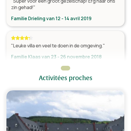
"Super voor een groot gezelschap! Erg naar ons
Micro-ondes
zin gehad!"
Lave vaisselle
Familie Drieling van 12 - 14 avril 2019
Frigo américain
Senseo
Bouilloire
Robot culinaire
"Leuke villa en veel te doen in de omgeving."
Familie Klaas van 23 - 26 novembre 2018
Espace détente
Bar
Activitées proches
Coin salon
"Het weekend was veel te snel voorbij."
Familie Keulen van 21 - 23 septembre 2018
Bien-être
Piscine
Jacuzzi
Sauna
"Leuke ontvangst door de eigenaresse!"
Bain à remous