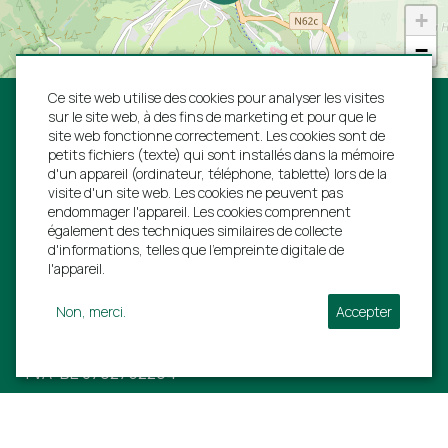
Parasol
+
Familie Hoekstra van 15 - 18 février 2019
Terrasse
−
Chaises longues
Parking directement à la maison
Ce site web utilise des cookies pour analyser les visites
"Leuke villa en groot genoeg voor 4 gezinnen!"
sur le site web, à des fins de marketing et pour que le
site web fonctionne correctement. Les cookies sont de
Emplacement
Familie Leerintveld van 28 septembre - 1
petits fichiers (texte) qui sont installés dans la mémoire
Près d'une ville
octobre 2018
d'un appareil (ordinateur, téléphone, tablette) lors de la
Suivez-nous:
visite d'un site web. Les cookies ne peuvent pas
Près d'un supermarché
endommager l'appareil. Les cookies comprennent
également des techniques similaires de collecte
d'informations, telles que l'empreinte digitale de
Villa Ardennes S.A.
"Verblijf was prima, hebben voor 31 personen een
l'appareil.
gourmet besteld, helemaal top!"
Rue de L'estinale 21
Non, merci.
Accepter
Familie Curfs van 13 - 20 juillet 2018
6997 Erezée
TVA: BE 0792752294
+31 40 206 0454
"Villa ligt dicht bij het circuit van Francorchamps,
info@villa-ardennen.
be
echt een aanrader om naar toe te gaan. Villa is