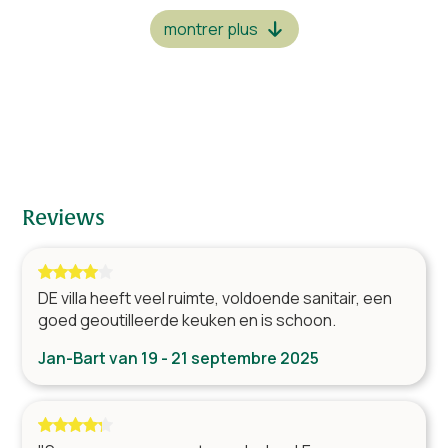
2 lits simple
3
montrer plus
2 lits double
1
1 lit double & 1 lit simple
6
2 lits double et 1 lit simple
1
Salles de bain
Douche, lavabo et toilette
9
Reviews
Living
Surround set avec lecteur DVD
DE villa heeft veel ruimte, voldoende sanitair, een
Télévision par câble
goed geoutilleerde keuken en is schoon.
Table (s) avec chaises
Salon spacieux
Jan-Bart van 19 - 21 septembre 2025
Cuisine
Four