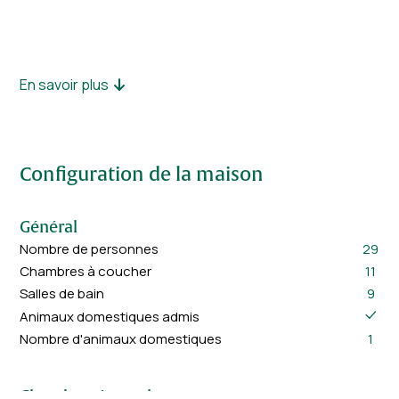
En savoir plus
Vous êtes avec plus de personnes? Dolce Villa est une villa
séparée à côté de Dolce Casa, cette demeure peut être louée
seule ou avec Dolce Casa. Renseignez-vous sur les
Configuration de la maison
possibilités.
Général
Nombre de personnes
29
Chambres à coucher
11
Salles de bain
9
Animaux domestiques admis
Nombre d'animaux domestiques
1
Chambres à coucher