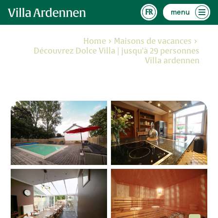
menu
Home
Maisons de vacances
Découvrez Dolce Villa | jusqu'à 29 personnes
Villa ardennen