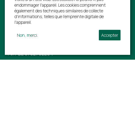
endommager l'appareil. Les cookies comprennent
également des techniques similaires de collecte
d'informations, telles que l'empreinte digitale de
Villa Ardennes S.A.
l'appareil.
Rue de L'estinale 21
Non, merci.
Accepter
6997 Erezée
TVA: BE 0792752294
+31 40 206 0454
info@villa-ardennen.
be
Informations
Notre offre complète
Offres de dernière minute
Réservations anticipées
Sites touristiques