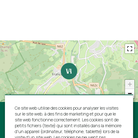
Chaises longues
"Fijn verblijf gehad, leuke villa in een leuke
omgeving."
Parking directement à la maison
Familie Lenting van 2 - 9 novembre 2018
Emplacement
Près d'une ville
Près d'un supermarché
"Fijne villa en hele leuke ontvangst door
eigenaresse zelf."
Familie Boels van 13 - 16 avril 2018
+
−
"We hebben een leuke week gehad."
Ce site web utilise des cookies pour analyser les visites
Familie Nijland van 21 - 28 juillet 2017
sur le site web, à des fins de marketing et pour que le
site web fonctionne correctement. Les cookies sont de
petits fichiers (texte) qui sont installés dans la mémoire
d'un appareil (ordinateur, téléphone, tablette) lors de la
Suivez-nous:
visite d'un site web. Les cookies ne peuvent pas