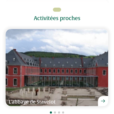
Divers
"Leuke villa en veel te doen in de omgeving, circuit
Internet (Wifi)
van Francorchamps is een aanrader."
Activitées proches
Nombre de chaises d'enfants
1
Familie van Hal van 20 - 23 octobre 2017
Nombre de lits d'enfants
1
Machine à laver
Séchoir
Nombre de toilettes
4
"Niks op aan te merken."
Jouer à l'intérieur
Familie Schurkens van 26 - 28 février 2017
Jouer à l'extérieur
Jardin et terrasse
Barbecue au charbon
"Leuke villa en mooie omgeving!"
Jardin clos
Familie van Gorp van 26 avril - 3 mai 2019
Table de jardin avec chaises
L'abbaye de Stavelot
Parasol
Terrasse