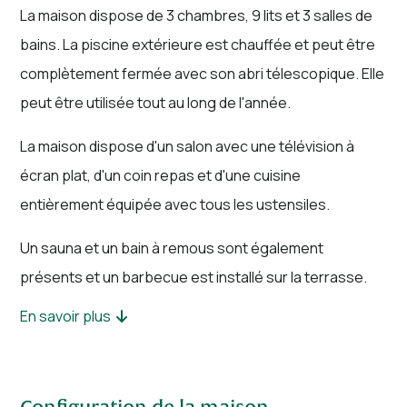
La maison dispose de 3 chambres, 9 lits et 3 salles de
bains. La piscine extérieure est chauffée et peut être
complètement fermée avec son abri télescopique. Elle
peut être utilisée tout au long de l'année.
La maison dispose d'un salon avec une télévision à
écran plat, d'un coin repas et d'une cuisine
entièrement équipée avec tous les ustensiles.
Un sauna et un bain à remous sont également
présents et un barbecue est installé sur la terrasse.
En savoir plus
Cette maison spacieuse est située dans le centre de
Francorchamps, à 1 km du célèbre circuit de Spa-
Francorchamps.