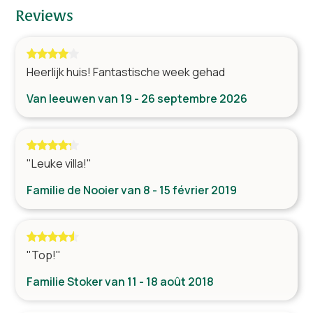
Living
Reviews
Surround set avec lecteur DVD
TV par satellite
Table (s) avec chaises
Heerlijk huis! Fantastische week gehad
Van leeuwen van 19 - 26 septembre 2026
Cuisine
Four
Micro-ondes
Lave vaisselle
"Leuke villa!"
Réfrigérateur avec congélateur
Familie de Nooier van 8 - 15 février 2019
Machine à café
Bouilloire
"Top!"
Bien-être
Piscine
Familie Stoker van 11 - 18 août 2018
Sauna