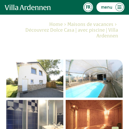
menu
Home
Maisons de vacances
Découvrez Dolce Casa | avec piscine | Villa
Ardennen