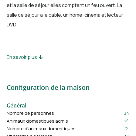
et la salle de séjour elles comptent un feu ouvert. La
salle de séjour a le cable, un home-cinema et lecteur
DVD.
En savoir plus
La cuisine est moderne et complètement aménagée.
Toutes les chambres à coucher ont leur propre feu de
bois, télévisions et vue panoramique. La bibliothèque a
Configuration de la maison
un grand billard.
Dehors vous trouverez une magnifique piscine
Général
chauffée, avec une vue spectaculaire et imprenable ici
Nombre de personnes
34
Animaux domestiques admis
aussi. Sur la grande terrasse meublée avec goût vous
Nombre d'animaux domestiques
2
trouverez entre autres des parasols et un barbecue.