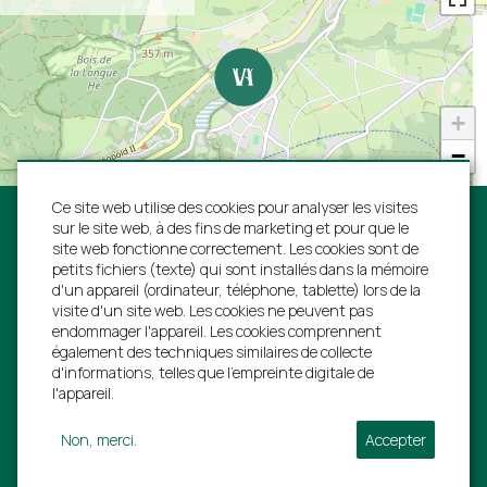
Parking directement à la maison
Jardin paysager
"Heerlijk tot rust gekomen, wat een toplocatie.
Zou hier wel willen trouwen."
Équipements d'affaires
+
Conférence
Familie de Boer van 4 - 7 février 2022
−
Ce site web utilise des cookies pour analyser les visites
Emplacement
sur le site web, à des fins de marketing et pour que le
Près d'une ville
"Wat een prachtig plekje zeg, fijne bedden en
site web fonctionne correctement. Les cookies sont de
Près d'un supermarché
petits fichiers (texte) qui sont installés dans la mémoire
zwembad was heerlijk!
d'un appareil (ordinateur, téléphone, tablette) lors de la
Près d'un terrain de golf
Suivez-nous:
visite d'un site web. Les cookies ne peuvent pas
Familie de Bel van 2 - 9 juillet 2021
Rural
endommager l'appareil. Les cookies comprennent
également des techniques similaires de collecte
d'informations, telles que l'empreinte digitale de
Villa Ardennes S.A.
l'appareil.
"Prachtig kasteel, inrichting wel oud maar dat hoort
Rue de L'estinale 21
erbij. Moderne keuken en sanitair. Prachtige
Non, merci.
Accepter
locatie en uitzicht."
6997 Erezée