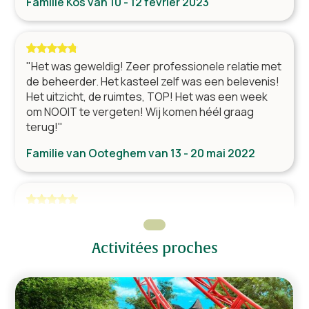
Familie Kos van 10 - 12 février 2023
Cheminée / poêle à bois
Table (s) avec chaises
"Het was geweldig! Zeer professionele relatie met
Cuisine
de beheerder. Het kasteel zelf was een belevenis!
Four
Het uitzicht, de ruimtes, TOP! Het was een week
om NOOIT te vergeten! Wij komen héél graag
Micro-ondes
terug!"
Lave-vaisselle professionnel
Réfrigérateur avec congélateur
Familie van Ooteghem van 13 - 20 mai 2022
Machine à café
Senseo
Bouilloire
"Het was een onvergetelijke vakantie voor ons
hele gezin!"
Activitées proches
Espace détente
Familie Nederhof van 29 octobre - 1 novembre
Billard
2021
Coin salon
Table de poker